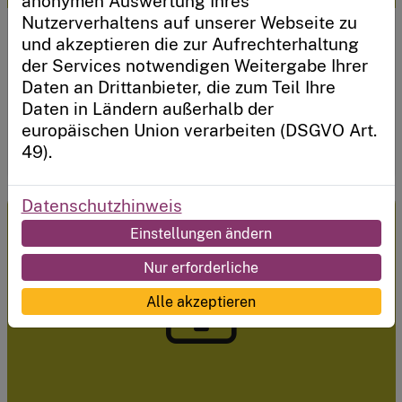
anonymen Auswertung Ihres
Nutzerverhaltens auf unserer Webseite zu
Moderne Bildungsräume gestalten
und akzeptieren die zur Aufrechterhaltung
Neu hier?
Schaffen einer zeitgemäßen und interaktiven
der Services notwendigen Weitergabe Ihrer
Sie möchten unser System nutzen, um eine Kita
Lernumgebung, die digitale Technologien nutzt, um
Daten an Drittanbieter, die zum Teil Ihre
oder einen Kitaträger zu registrieren?
Entwicklungs- und Bildungsprozesse zu bereichern.
Daten in Ländern außerhalb der
europäischen Union verarbeiten (DSGVO Art.
Für Fachkräfte
Jetzt loslegen
49).
Datenschutzhinweis
Einstellungen ändern
Nur erforderliche
Alle akzeptieren