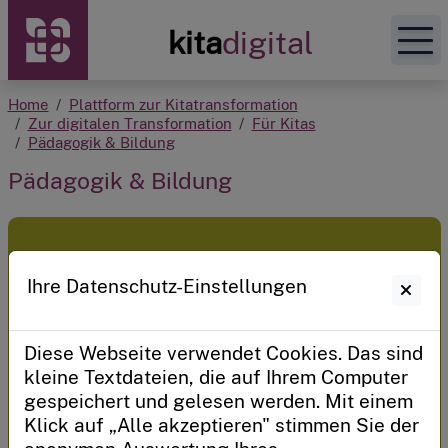
Zur Startseite
kita
digital
Home
Plattform zur Kitatransformation
Unsere Angebote
Zur digitalen Transformation
Für Kitas
Pädagogik & Bildung
Pädagogik & Bildung
Plattform zur Kitatransformation
Mein Kitadigital
Ihre Datenschutz-Einstellungen
Sie haben bereits einen persönlichen
Zugangscode?
Diese Webseite verwendet Cookies. Das sind
Sie verwalten eine Kita oder sind ein Kitaträger?
kleine Textdateien, die auf Ihrem Computer
gespeichert und gelesen werden. Mit einem
Anmelden
Klick auf „Alle akzeptieren" stimmen Sie der