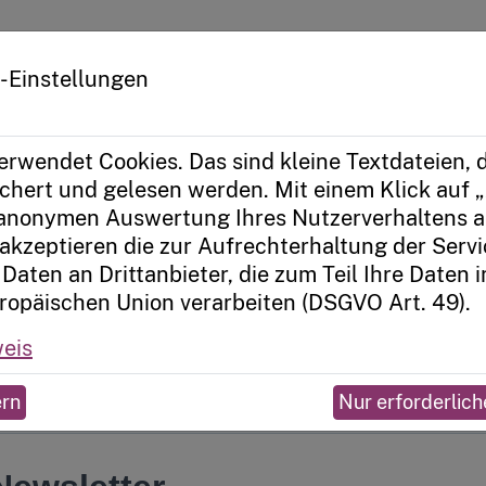
tform zur Kitatransformation
-Einstellungen
Newsletter
erwendet Cookies. Das sind kleine Textdateien, d
hert und gelesen werden. Mit einem Klick auf „
ten Sie aktuelle Informationen zu Seminaren, Pro
 anonymen Auswertung Ihres Nutzerverhaltens a
 frühzeitigen Anmeldung und sichern Sie sich die
akzeptieren die zur Aufrechterhaltung der Serv
Daten an Drittanbieter, die zum Teil Ihre Daten 
ropäischen Union verarbeiten (DSGVO Art. 49).
n rund um digitale Transformation, Medienbildun
eis
ern
Nur erforderlich