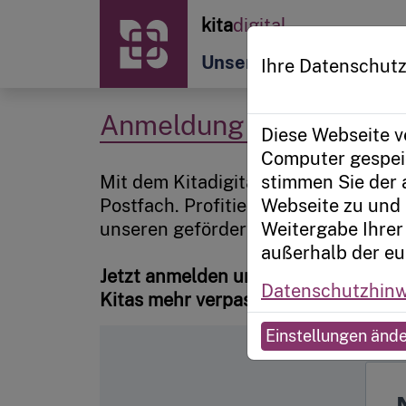
Zur Startseite
kita
digital
Unsere Angebote
Plat
Ihre Datenschutz
Anmeldung für unseren 
Diese Webseite v
Computer gespeic
Mit dem Kitadigital-Newsletter erhal
stimmen Sie der
Postfach. Profitieren Sie von einer
Webseite zu und 
unseren geförderten Angeboten.
Weitergabe Ihrer 
außerhalb der eu
Jetzt anmelden und keine Neuigkeite
Datenschutzhinw
Kitas mehr verpassen.
Einstellungen änd