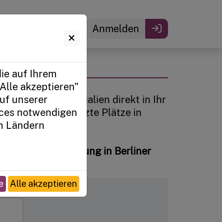
Anmelden
ie auf Ihrem
Alle akzeptieren"
jekten und Materialien direkt in Ihr
uf unserer
 Chance auf begrenzte Plätze in
ices notwendigen
in Ländern
g und Qualifizierung in Berliner
e
Alle akzeptieren