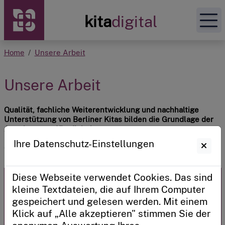
Zur Startseite
kita
digital
Home
Unsere Arbeit
Unsere Angebote
Unsere Arbeit
Plattform zur Kitatransformation
Qualität, fachliche Weiterentwicklung und nachhaltige
Unterstützung von Berliner Kitas bilden die Grundlage der
Angebote von Kitadigital.
Mein Kitadigital
Erhalten Sie hier Einblicke in die Rahmenbedingungen,
Ihre Datenschutz-Einstellungen
Qualitätsansprüche und die Förderung unserer Angebote.
Sie haben bereits einen persönlichen
Zugangscode?
Diese Webseite verwendet Cookies. Das sind
Sie verwalten eine Kita oder sind ein Kitaträger?
kleine Textdateien, die auf Ihrem Computer
gespeichert und gelesen werden. Mit einem
Anmelden
Klick auf „Alle akzeptieren" stimmen Sie der