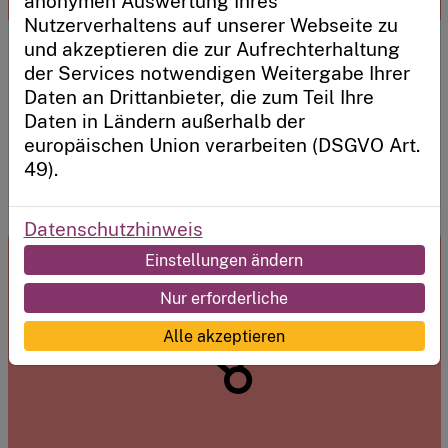
anonymen Auswertung Ihres
Nutzerverhaltens auf unserer Webseite zu
und akzeptieren die zur Aufrechterhaltung
Ausstattung
Neu hier?
der Services notwendigen Weitergabe Ihrer
Sicherstellung und Wartung der technischen
Sie möchten unser System nutzen, um eine Kita
Daten an Drittanbieter, die zum Teil Ihre
Infrastruktur in Kitas für den effektiven Einsatz
oder einen Kitaträger zu registrieren?
Daten in Ländern außerhalb der
digitaler Medien.
europäischen Union verarbeiten (DSGVO Art.
Jetzt loslegen
Für Fachkräfte
49).
Datenschutzhinweis
Einstellungen ändern
Nur erforderliche
Alle akzeptieren