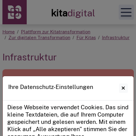
Zur Startseite
kita
digital
Home
Plattform zur Kitatransformation
Unsere Angebote
Zur digitalen Transformation
Für Kitas
Infrastruktur
Plattform zur Kitatransformation
Infrastruktur
Mein Kitadigital
Ihre Datenschutz-Einstellungen
Sie haben bereits einen persönlichen
Zugangscode?
Diese Webseite verwendet Cookies. Das sind
Sie verwalten eine Kita oder sind ein Kitaträger?
kleine Textdateien, die auf Ihrem Computer
gespeichert und gelesen werden. Mit einem
Anmelden
Klick auf „Alle akzeptieren" stimmen Sie der