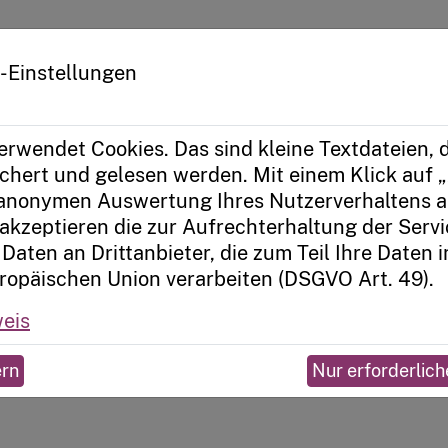
tform zur Kitatransformation
-Einstellungen
e
medienbox.kita
erwendet Cookies. Das sind kleine Textdateien, d
hert und gelesen werden. Mit einem Klick auf „
 anonymen Auswertung Ihres Nutzerverhaltens a
– entdecken,
akzeptieren die zur Aufrechterhaltung der Serv
Daten an Drittanbieter, die zum Teil Ihre Daten 
oslegen
ropäischen Union verarbeiten (DSGVO Art. 49).
eis
Berliner Kitas eine Sammlung anwendungsbereite
ern
Nur erforderlich
 und Ergänzung der medienpädagogischen Praxis