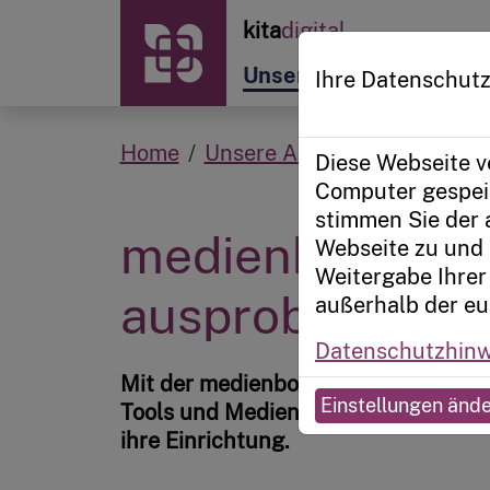
Zur Startseite
kita
digital
Unsere Angebote
Plat
Ihre Datenschutz
Home
Unsere Angebote
Projekt
Diese Webseite v
Computer gespeic
stimmen Sie der
medienbox.kita 
Webseite zu und 
Weitergabe Ihrer 
ausprobieren, l
außerhalb der eu
Datenschutzhinw
Mit der medienbox.kita holen sich 
Einstellungen änd
Tools und Medien zur Bereicherung
ihre Einrichtung.