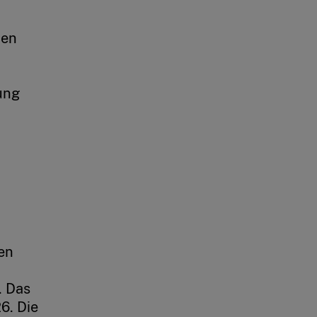
ten
ung
en
. Das
6. Die