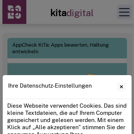
Zur Startseite
kita
digital
Unsere Angebote
AppCheck KiTa: Apps bewerten, Haltung
entwickeln
Plattform zur Kitatransformation
Mein Kitadigital
Ihre Datenschutz-Einstellungen
Sie haben bereits einen persönlichen
Zugangscode?
Diese Webseite verwendet Cookies. Das sind
Sie verwalten eine Kita oder sind ein Kitaträger?
kleine Textdateien, die auf Ihrem Computer
gespeichert und gelesen werden. Mit einem
Anmelden
Klick auf „Alle akzeptieren" stimmen Sie der